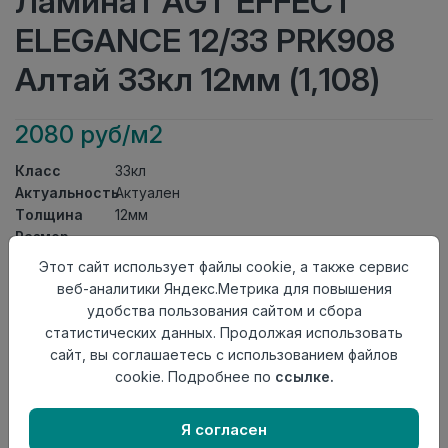
Ламинат AGT EFFECT
ELEGANCE 12/33 PRK908
Алтай 33кл 12мм (1,108)
2080 руб/м2
Класс
33кл
Актуальность
Актуален
Толщина
12мм
Размер
1195×154,5мм
доски
Этот сайт использует файлы cookie, а также сервис
Теплый пол
до +27 градусов
веб-аналитики Яндекс.Метрика для повышения
Фаска
4V
удобства пользования сайтом и сбора
Замок
L2C/ Click to Fit
статистических данных. Продолжая использовать
Страна
сайт, вы соглашаетесь с использованием файлов
Турция
происхождения
cookie. Подробнее по
ссылке.
Осталось
69 упак
Я согласен
Добавить в корзину