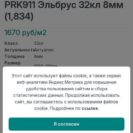
PRK911 Эльбрус 32кл 8мм
(1,834)
1670 руб/м2
Класс
32кл
Актуальность
Актуален
Толщина
8мм
Размер
1200×191мм
доски
Этот сайт использует файлы cookie, а также сервис
Теплый пол
до +27 градусов
веб-аналитики Яндекс.Метрика для повышения
Фаска
4V
удобства пользования сайтом и сбора
Замок
L2C/ Click to Fit
статистических данных. Продолжая использовать
Страна
Турция
сайт, вы соглашаетесь с использованием файлов
происхождения
cookie. Подробнее по
ссылке.
Осталось
71 упак
Я согласен
Добавить в корзину