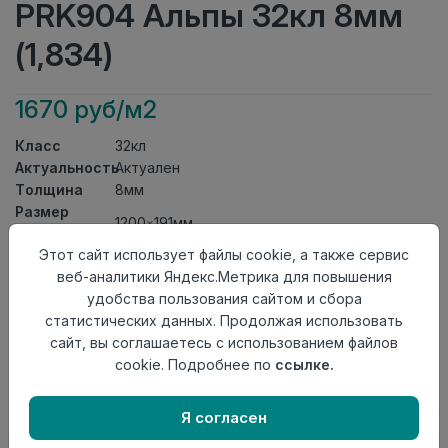
PRK904 Альпы 32кл 8мм
(1,834)
1670 руб/м2
Класс
32кл
Актуальность
Актуален
Толщина
8мм
Размер
1200×191мм
доски
Этот сайт использует файлы cookie, а также сервис
Теплый пол
до +27 градусов
веб-аналитики Яндекс.Метрика для повышения
Фаска
4V
удобства пользования сайтом и сбора
Замок
L2C/ Click to Fit
статистических данных. Продолжая использовать
Страна
Турция
сайт, вы соглашаетесь с использованием файлов
происхождения
cookie. Подробнее по
ссылке.
Осталось
66 упак
Я согласен
Добавить в корзину