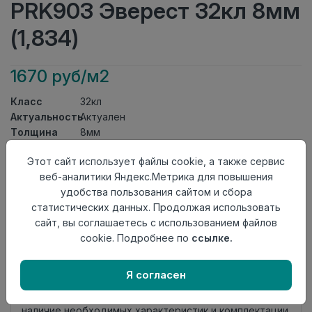
PRK903 Эверест 32кл 8мм
(1,834)
1670 руб/м2
Класс
32кл
Актуальность
Актуален
Толщина
8мм
Размер
1200×191мм
Этот сайт использует файлы cookie, а также сервис
доски
веб-аналитики Яндекс.Метрика для повышения
Теплый пол
до +27 градусов
удобства пользования сайтом и сбора
Фаска
4V
статистических данных. Продолжая использовать
Замок
L2C/ Click to Fit
сайт, вы соглашаетесь с использованием файлов
Страна
Турция
cookie. Подробнее по
ссылке.
происхождения
Нет в наличии
Я согласен
Внимание! Внешний вид товара может отличаться от
представленного на настоящем сайте. Проверяйте
наличие необходимых характеристик и комплектации