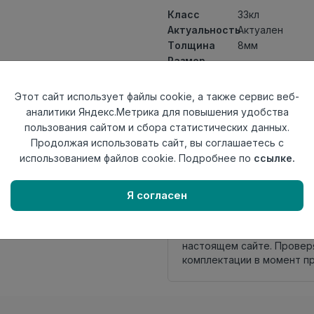
Класс
33кл
Актуальность
Актуален
Толщина
8мм
Размер
1200×157мм
доски
Теплый пол
до +27 градус
Этот сайт использует файлы cookie, а также сервис веб-
Фаска
4V
аналитики Яндекс.Метрика для повышения удобства
Замок
L2C/ Click to Fit
пользования сайтом и сбора статистических данных.
Страна
Продолжая использовать сайт, вы соглашаетесь с
Турция
происхождения
использованием файлов cookie. Подробнее по
ссылке.
Осталось
23 упак
Я согласен
Внимание! Внешний вид т
настоящем сайте. Провер
комплектации в момент п