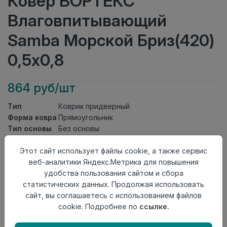
Ковер ВОРТЕКС
Влаговпитывающий
Samba Морской Бриз(420)
0,5х0,8
864 руб/шт
Тип
Коврик придверный
Форма ковра
Прямоугольник
Тип основы
Без основы
Состав
PES100%
Этот сайт использует файлы cookie, а также сервис
ворса
веб-аналитики Яндекс.Метрика для повышения
Тип ворса
Soft Touch
удобства пользования сайтом и сбора
Класс
21кл
статистических данных. Продолжая использовать
Длина
0,8
сайт, вы соглашаетесь с использованием файлов
Ширина
0,5
cookie. Подробнее по
ссылке.
Страна
Китай
происхождения