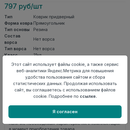
797 руб/шт
Тип
Коврик придверный
Форма ковра
Прямоугольник
Тип основы
Резина
Состав
Нет ворса
ворса
Тип ворса
Нет ворса
Класс
21кл
Длина
0,8
Этот сайт использует файлы cookie, а также сервис
Ширина
0,5
веб-аналитики Яндекс.Метрика для повышения
Страна
удобства пользования сайтом и сбора
Китай
происхождения
статистических данных. Продолжая использовать
сайт, вы соглашаетесь с использованием файлов
Осталось
24 шт
cookie. Подробнее по
ссылке.
Добавить в корзину
Я согласен
Внимание! Внешний вид товара может отличаться от
представленного на настоящем сайте. Проверяйте
наличие необходимых характеристик и комплектации
в момент приобретения товара.