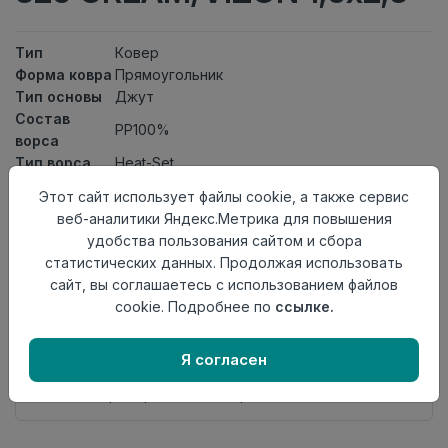
Тип
Ковер
Форма ковра
Прямоугольник
Тип основы
Джут
Состав
PP100%
ворса
Тип ворса
Heat-Set
Класс
21кл
Этот сайт использует файлы cookie, а также сервис
Длина
2,3
веб-аналитики Яндекс.Метрика для повышения
Ширина
1,5
удобства пользования сайтом и сбора
Страна
Турция
статистических данных. Продолжая использовать
происхождения
сайт, вы соглашаетесь с использованием файлов
cookie. Подробнее по
ссылке.
Нет в наличии
Внимание! Внешний вид товара может отличаться от
представленного на настоящем сайте. Проверяйте
Я согласен
наличие необходимых характеристик и комплектации
в момент приобретения товара.