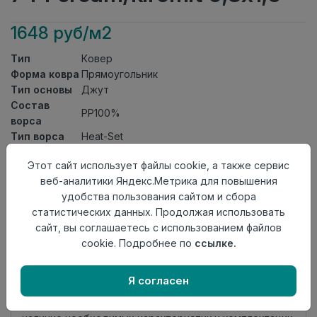
1648 руб/м2
Тип
Ковер
Форма ковра
Прямоугольник
Тип основы
Джут
Состав
PP100%
ворса
Тип ворса
Heat-Set
Класс
21кл
Этот сайт использует файлы cookie, а также сервис
Длина
1,5
веб-аналитики Яндекс.Метрика для повышения
Ширина
0,8
удобства пользования сайтом и сбора
Страна
Турция
статистических данных. Продолжая использовать
происхождения
сайт, вы соглашаетесь с использованием файлов
Осталось
1 шт
cookie. Подробнее по
ссылке.
Добавить в корзину
Я согласен
Внимание! Внешний вид товара может отличаться от
представленного на настоящем сайте. Проверяйте