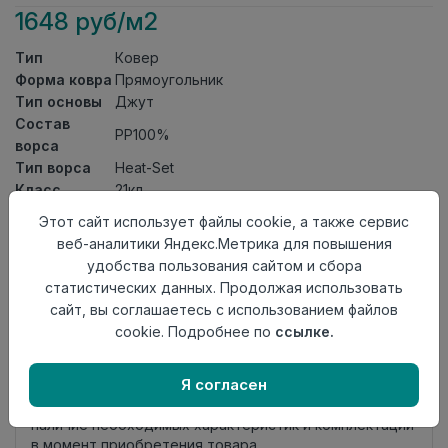
1648 руб/м2
Тип
Ковер
Форма ковра
Прямоугольник
Тип основы
Джут
Состав
PP100%
ворса
Тип ворса
Heat-Set
Класс
21кл
Длина
3
Этот сайт использует файлы cookie, а также сервис
Ширина
2
веб-аналитики Яндекс.Метрика для повышения
Страна
удобства пользования сайтом и сбора
Турция
происхождения
статистических данных. Продолжая использовать
сайт, вы соглашаетесь с использованием файлов
Осталось
2 шт
cookie. Подробнее по
ссылке.
Добавить в корзину
Я согласен
Внимание! Внешний вид товара может отличаться от
представленного на настоящем сайте. Проверяйте
наличие необходимых характеристик и комплектации
в момент приобретения товара.