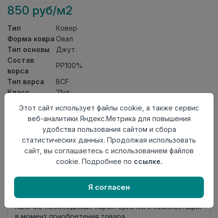
850 руб/м2
Тип
Ковер
Форма ковра
Овал
Тип основы
Джут
Состав
PP100%
ворса
Тип ворса
ВСF
Класс
21кл
Длина
1,7
Этот сайт использует файлы cookie, а также сервис
Ширина
1,2
веб-аналитики Яндекс.Метрика для повышения
Страна
удобства пользования сайтом и сбора
Россия
происхождения
статистических данных. Продолжая использовать
сайт, вы соглашаетесь с использованием файлов
Осталось
3 шт
cookie. Подробнее по
ссылке.
Добавить в корзину
Я согласен
Внимание! Внешний вид товара может отличаться от
представленного на настоящем сайте. Проверяйте
наличие необходимых характеристик и комплектации
в момент приобретения товара.