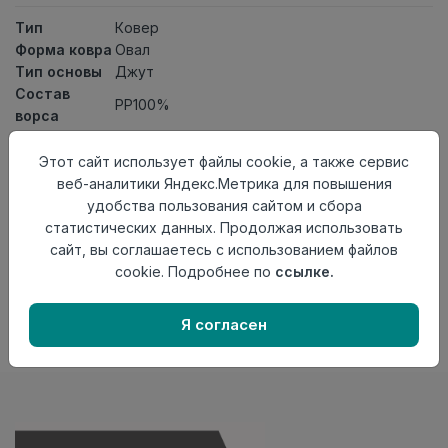
Тип
Ковер
Форма ковра
Овал
Тип основы
Джут
Состав
PP100%
ворса
Тип ворса
ВСF
Класс
21кл
Этот сайт использует файлы cookie, а также сервис
Длина
2,3
веб-аналитики Яндекс.Метрика для повышения
Ширина
1,5
удобства пользования сайтом и сбора
статистических данных. Продолжая использовать
Нет в наличии
сайт, вы соглашаетесь с использованием файлов
Внимание! Внешний вид товара может отличаться от
cookie. Подробнее по
ссылке.
представленного на настоящем сайте. Проверяйте
наличие необходимых характеристик и комплектации
Я согласен
в момент приобретения товара.