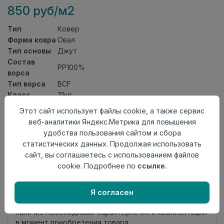
850 руб/м2
Тип
Ковер
Форма ковра
Овал
Тип основы
Джут
Состав
PP100%
ворса
Тип ворса
ВСF
Класс
21кл
Длина
1,5
Этот сайт использует файлы cookie, а также сервис
Ширина
0,8
веб-аналитики Яндекс.Метрика для повышения
Страна
удобства пользования сайтом и сбора
Россия
происхождения
статистических данных. Продолжая использовать
сайт, вы соглашаетесь с использованием файлов
Осталось
5 шт
cookie. Подробнее по
ссылке.
Добавить в корзину
Я согласен
Внимание! Внешний вид товара может отличаться от
представленного на настоящем сайте. Проверяйте
наличие необходимых характеристик и комплектации
в момент приобретения товара.