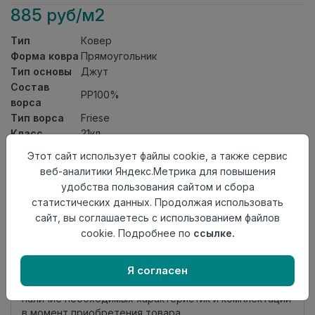
885 руб/м2
Тип
Ковер
Форма ковра
Прямоугольник
Тип основы
Джут
Состав
PP100%
ворса
Тип ворса
Friese
Класс
21кл
Длина
1,1
Этот сайт использует файлы cookie, а также сервис
Ширина
0,6
веб-аналитики Яндекс.Метрика для повышения
Страна
удобства пользования сайтом и сбора
Россия
происхождения
статистических данных. Продолжая использовать
сайт, вы соглашаетесь с использованием файлов
Осталось
347 шт
cookie. Подробнее по
ссылке.
Добавить в корзину
Я согласен
Внимание! Внешний вид товара может отличаться от
представленного на настоящем сайте. Проверяйте
наличие необходимых характеристик и комплектации
в момент приобретения товара.