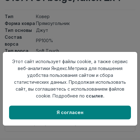
Тип
Ковер
Форма ковра
Прямоугольник
Тип основы
Джут
Состав
PP100%
ворса
Тип ворса
Soft Touch
Класс
21кл
Этот сайт использует файлы cookie, а также сервис
Длина
4
веб-аналитики Яндекс.Метрика для повышения
Ширина
2
удобства пользования сайтом и сбора
Страна
Турция
статистических данных. Продолжая использовать
происхождения
сайт, вы соглашаетесь с использованием файлов
cookie. Подробнее по
ссылке.
Нет в наличии
Внимание! Внешний вид товара может отличаться от
представленного на настоящем сайте. Проверяйте
Я согласен
наличие необходимых характеристик и комплектации
в момент приобретения товара.