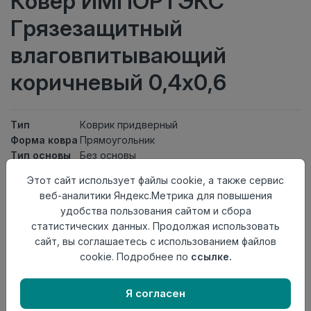
Ковер ИМПОРТЭКС
Грязезащитный
влаговпитывающий
коричневый 0,4х0,6
Тип
Коврик придверный
Форма ковра
Прямоугольник
Тип основы
Без основы
Состав
Нет ворса
Этот сайт использует файлы cookie, а также сервис
ворса
веб-аналитики Яндекс.Метрика для повышения
Тип ворса
Нет ворса
удобства пользования сайтом и сбора
Класс
21кл
статистических данных. Продолжая использовать
Длина
0,6
сайт, вы соглашаетесь с использованием файлов
Ширина
0,4
cookie. Подробнее по
ссылке.
Страна
Китай
происхождения
Я согласен
Нет в наличии