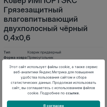
Ковер ИМПОРТЭКС
Грязезащитный
влаговпитывающий
двухполосный чёрный
0,4х0,6
Тип
Коврик придверный
Форма ковра
Прямоугольник
Тип основы
Без основы
Этот сайт использует файлы cookie, а также сервис
Состав
Нет ворса
веб-аналитики Яндекс.Метрика для повышения
ворса
удобства пользования сайтом и сбора
Тип ворса
Нет ворса
статистических данных. Продолжая использовать
Класс
21кл
сайт, вы соглашаетесь с использованием файлов
Длина
0,6
cookie. Подробнее по
ссылке.
Ширина
0,4
Страна
Китай
происхождения
Я согласен