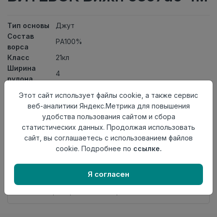
Тип основы
Джут
Состав
PA100%
ворса
Класс
21кл
Ширина
4
рулона
Актуальность
Актуален
Этот сайт использует файлы cookie, а также сервис
Вид
Ковролин тканный
веб-аналитики Яндекс.Метрика для повышения
ковролина
удобства пользования сайтом и сбора
Страна
Беларусь
статистических данных. Продолжая использовать
происхождения
сайт, вы соглашаетесь с использованием файлов
cookie. Подробнее по
ссылке.
Нет в наличии
Внимание! Внешний вид товара может отличаться от
представленного на настоящем сайте. Проверяйте
Я согласен
наличие необходимых характеристик и комплектации
в момент приобретения товара.