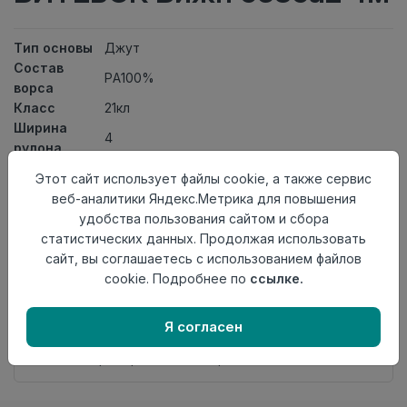
Тип основы
Джут
Состав
PA100%
ворса
Класс
21кл
Ширина
4
рулона
Актуальность
Актуален
Этот сайт использует файлы cookie, а также сервис
Вид
Ковролин тканный
веб-аналитики Яндекс.Метрика для повышения
ковролина
удобства пользования сайтом и сбора
Страна
Беларусь
статистических данных. Продолжая использовать
происхождения
сайт, вы соглашаетесь с использованием файлов
cookie. Подробнее по
ссылке.
Нет в наличии
Внимание! Внешний вид товара может отличаться от
представленного на настоящем сайте. Проверяйте
Я согласен
наличие необходимых характеристик и комплектации
в момент приобретения товара.