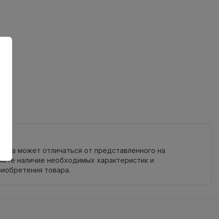
ный
овара может отличаться от представленного на
яйте наличие необходимых характеристик и
риобретения товара.