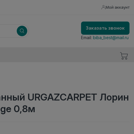
Мой аккаунт
Заказать звонок
Email:
biba_best@mail.ru
анный URGAZCARPET Лорин
ige 0,8м