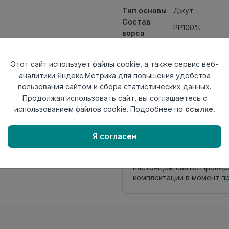
Тип основы
Джут
Состав
PP100%
ворса
Класс
21кл
Ширина
0,8
Этот сайт использует файлы cookie, а также сервис веб-
рулона
аналитики Яндекс.Метрика для повышения удобства
Актуальность
Актуален
пользования сайтом и сбора статистических данных.
Вид
Ковролин ткан
Продолжая использовать сайт, вы соглашаетесь с
ковролина
использованием файлов cookie. Подробнее по
ссылке.
Страна
Узбекистан
происхождения
Я согласен
Нет в наличии
Внимание! Внешний вид т
настоящем сайте. Провер
комплектации в момент п