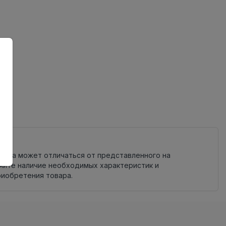
ный
овара может отличаться от представленного на
яйте наличие необходимых характеристик и
риобретения товара.