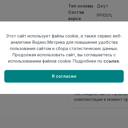
Тип основы
Джут
Состав
PP100%
ворса
Класс
21кл
Ширина
1,5
Этот сайт использует файлы cookie, а также сервис веб-
рулона
аналитики Яндекс.Метрика для повышения удобства
Актуальность
Актуален
пользования сайтом и сбора статистических данных.
Вид
Ковролин ткан
Продолжая использовать сайт, вы соглашаетесь с
ковролина
использованием файлов cookie. Подробнее по
ссылке.
Страна
Узбекистан
происхождения
Я согласен
Нет в наличии
Внимание! Внешний вид т
настоящем сайте. Провер
комплектации в момент п