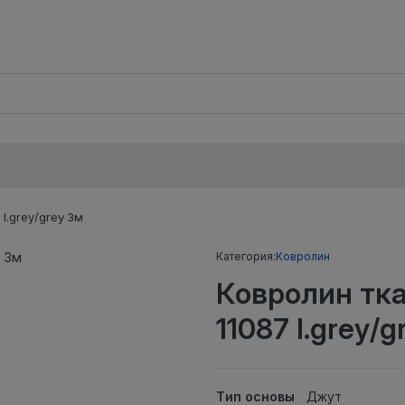
l.grey/grey 3м
Категория:
Ковролин
Ковролин тк
11087 l.grey/
Тип основы
Джут