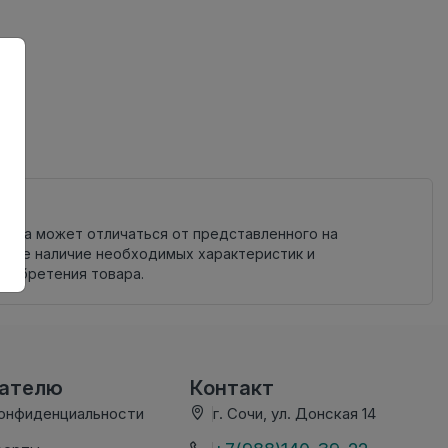
ный
овара может отличаться от представленного на
яйте наличие необходимых характеристик и
риобретения товара.
вателю
Контакт
конфиденциальности
г. Сочи, ул. Донская 14