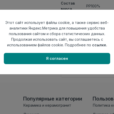
Состав
PP100%
ворса
Класс
21кл
Ширина
Этот сайт использует файлы cookie, а также сервис веб-
3
рулона
аналитики Яндекс.Метрика для повышения удобства
Актуальность
Актуален
пользования сайтом и сбора статистических данных.
Вид
Продолжая использовать сайт, вы соглашаетесь с
Ковролин ткан
ковролина
использованием файлов cookie. Подробнее по
ссылке.
Нет в наличии
Я согласен
Внимание! Внешний вид т
настоящем сайте. Провер
комплектации в момент п
Популярные категории
Пользо
Керамика и керамогранит
Политика 