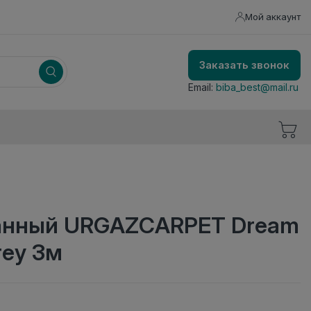
Мой аккаунт
Заказать звонок
Email:
biba_best@mail.ru
анный URGAZCARPET Dream
grey 3м