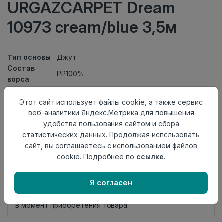
URGAZCARPET Dream
10973 cream/blue 3,5м
Тип основы
Джут
Состав
PP100%
ворса
Класс
21кл
Ширина
Этот сайт использует файлы cookie, а также сервис
3,5
рулона
веб-аналитики Яндекс.Метрика для повышения
Актуальность
Актуален
удобства пользования сайтом и сбора
Вид
статистических данных. Продолжая использовать
Ковролин тканный
ковролина
сайт, вы соглашаетесь с использованием файлов
cookie. Подробнее по
ссылке.
Нет в наличии
Внимание! Внешний вид товара может отличаться от
Я согласен
представленного на настоящем сайте. Проверяйте
наличие необходимых характеристик и комплектации
в момент приобретения товара.