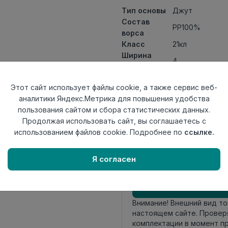
Тип основы
Джут
Состав
PP100%
ворса
Класс
21кл
Ширина
4
рулона
Актуальность
Актуален
Этот сайт использует файлы cookie, а также сервис веб-
Вид
Ковролин ткан
аналитики Яндекс.Метрика для повышения удобства
ковролина
пользования сайтом и сбора статистических данных.
Страна
Беларусь
Продолжая использовать сайт, вы соглашаетесь с
происхождения
использованием файлов cookie. Подробнее по
ссылке.
Осталось
2.6 пог. м
Я согласен
Внимание! Внешний вид т
настоящем сайте. Провер
комплектации в момент п