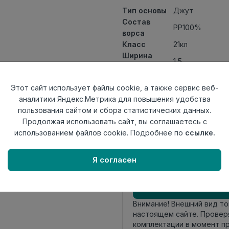
Тип основы
Джут
Состав
PP100%
ворса
Класс
21кл
Ширина
1,5
рулона
Актуальность
Актуален
Этот сайт использует файлы cookie, а также сервис веб-
Вид
Ковролин ткан
аналитики Яндекс.Метрика для повышения удобства
ковролина
пользования сайтом и сбора статистических данных.
Страна
Беларусь
Продолжая использовать сайт, вы соглашаетесь с
происхождения
использованием файлов cookie. Подробнее по
ссылке.
Осталось
20.2 пог. м
Я согласен
Внимание! Внешний вид т
настоящем сайте. Провер
комплектации в момент п