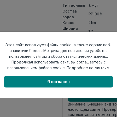
Тип основы
Джут
Состав
PP100%
ворса
Класс
21кл
Ширина
1,2
рулона
Актуальность
Актуален
Этот сайт использует файлы cookie, а также сервис веб-
Вид
Ковролин ткан
аналитики Яндекс.Метрика для повышения удобства
ковролина
пользования сайтом и сбора статистических данных.
Страна
Беларусь
Продолжая использовать сайт, вы соглашаетесь с
происхождения
использованием файлов cookie. Подробнее по
ссылке.
Осталось
20.4 пог. м
Я согласен
Внимание! Внешний вид т
настоящем сайте. Провер
комплектации в момент п