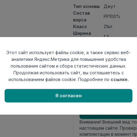
Тип основы
Джут
Состав
PP100%
ворса
Класс
21кл
Ширина
1,2
рулона
Актуальность
Актуален
Этот сайт использует файлы cookie, а также сервис веб-
Вид
Ковролин ткан
аналитики Яндекс.Метрика для повышения удобства
ковролина
пользования сайтом и сбора статистических данных.
Страна
Беларусь
Продолжая использовать сайт, вы соглашаетесь с
происхождения
использованием файлов cookie. Подробнее по
ссылке.
Осталось
20.1 пог. м
Я согласен
Внимание! Внешний вид т
настоящем сайте. Провер
комплектации в момент п