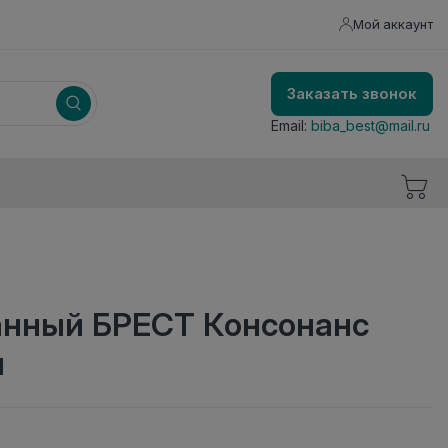
Мой аккаунт
Заказать звонок
Email:
biba_best@mail.ru
анный БРЕСТ Консонанс
м