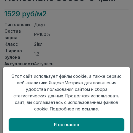
1529 руб/м2
Тип основы
Джут
Состав
PP100%
ворса
Класс
21кл
Ширина
1,2
рулона
Актуальность
Актуален
Вид
Ковролин тканный
Этот сайт использует файлы cookie, а также сервис
ковролина
веб-аналитики Яндекс.Метрика для повышения
Страна
Беларусь
удобства пользования сайтом и сбора
происхождения
статистических данных. Продолжая использовать
Осталось
21.7 пог. м
сайт, вы соглашаетесь с использованием файлов
cookie. Подробнее по
ссылке.
Я согласен
Добавить в корзину