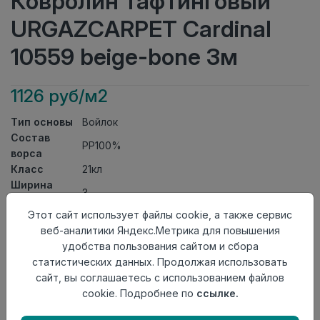
Ковролин тафтинговый
URGAZCARPET Cardinal
10559 beige-bone 3м
1126 руб/м2
Тип основы
Войлок
Состав
PP100%
ворса
Класс
21кл
Ширина
3
рулона
Этот сайт использует файлы cookie, а также сервис
Актуальность
Актуален
веб-аналитики Яндекс.Метрика для повышения
Вид
Ковролин тафтинговый
удобства пользования сайтом и сбора
ковролина
статистических данных. Продолжая использовать
Страна
Узбекистан
сайт, вы соглашаетесь с использованием файлов
происхождения
cookie. Подробнее по
ссылке.
Осталось
25.0 пог. м