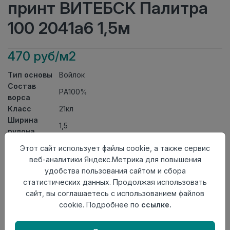
принт ВИТЕБСК Палитра
100 2041а6 1,5м
470 руб/м2
Тип основы
Войлок
Состав
PA100%
ворса
Класс
21кл
Ширина
1,5
рулона
Актуальность
Актуален
Этот сайт использует файлы cookie, а также сервис
Вид
веб-аналитики Яндекс.Метрика для повышения
Ковролин тафтинговый принт
ковролина
удобства пользования сайтом и сбора
Страна
статистических данных. Продолжая использовать
Беларусь
происхождения
сайт, вы соглашаетесь с использованием файлов
cookie. Подробнее по
ссылке.
Осталось
4.6 пог. м