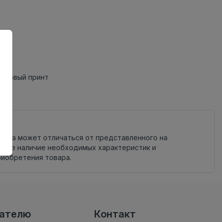
инговый принт
овара может отличаться от представленного на
яйте наличие необходимых характеристик и
риобретения товара.
вателю
Контакт