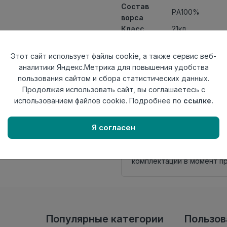
Состав
PA100%
ворса
Класс
21кл
Ширина
4
рулона
Этот сайт использует файлы cookie, а также сервис веб-
Актуальность
Актуален
аналитики Яндекс.Метрика для повышения удобства
Вид
пользования сайтом и сбора статистических данных.
Ковролин тафт
ковролина
Продолжая использовать сайт, вы соглашаетесь с
Страна
использованием файлов cookie. Подробнее по
ссылке.
Беларусь
происхождения
Я согласен
Нет в наличии
Внимание! Внешний вид т
настоящем сайте. Провер
комплектации в момент п
Популярные категории
Пользо