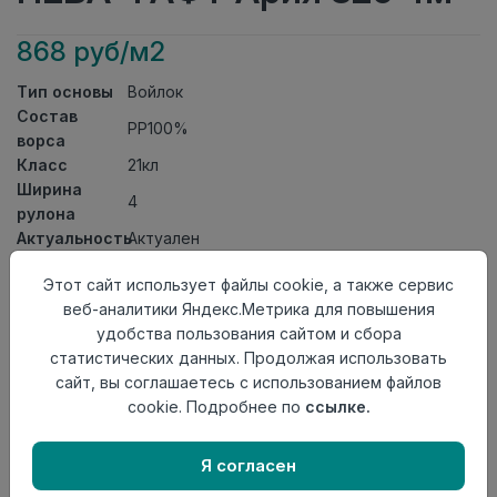
868 руб/м2
Тип основы
Войлок
Состав
PP100%
ворса
Класс
21кл
Ширина
4
рулона
Актуальность
Актуален
Вид
Ковролин тафтинговый
Этот сайт использует файлы cookie, а также сервис
ковролина
веб-аналитики Яндекс.Метрика для повышения
Страна
Россия
удобства пользования сайтом и сбора
происхождения
статистических данных. Продолжая использовать
Осталось
0.05 пог. м
сайт, вы соглашаетесь с использованием файлов
cookie. Подробнее по
ссылке.
Я согласен
Добавить в корзину