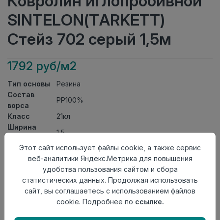
Ковролин иглопробивной
SINTELON(TARKETT)
Стейз 702 серый 1,5м
1792 руб/м2
Тип основы
Резина
Состав
PP100%
ворса
Класс
21кл
Ширина
1,5
рулона
Этот сайт использует файлы cookie, а также сервис
Актуальность
Актуален
веб-аналитики Яндекс.Метрика для повышения
Вид
Ковролин иглопробивной
удобства пользования сайтом и сбора
ковролина
статистических данных. Продолжая использовать
Страна
Сербия
сайт, вы соглашаетесь с использованием файлов
происхождения
cookie. Подробнее по
ссылке.
Осталось
5.5 пог. м