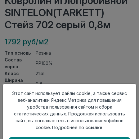
Ковролин иглопробивной
SINTELON(TARKETT)
Стейз 702 серый 0,8м
1792 руб/м2
Тип основы
Резина
Состав
PP100%
ворса
Класс
21кл
Ширина
0,8
рулона
Этот сайт использует файлы cookie, а также сервис
Актуальность
Актуален
веб-аналитики Яндекс.Метрика для повышения
Вид
Ковролин иглопробивной
удобства пользования сайтом и сбора
ковролина
статистических данных. Продолжая использовать
Страна
Сербия
сайт, вы соглашаетесь с использованием файлов
происхождения
cookie. Подробнее по
ссылке.
Осталось
16.6 пог. м