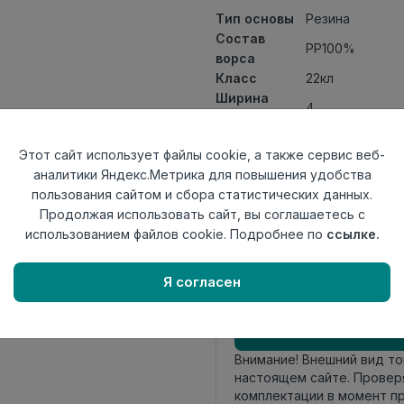
Тип основы
Резина
Состав
PP100%
ворса
Класс
22кл
Ширина
4
рулона
Актуальность
Актуален
Этот сайт использует файлы cookie, а также сервис веб-
Вид
Ковролин игло
аналитики Яндекс.Метрика для повышения удобства
ковролина
пользования сайтом и сбора статистических данных.
Страна
Сербия
Продолжая использовать сайт, вы соглашаетесь с
происхождения
использованием файлов cookie. Подробнее по
ссылке.
Осталось
13.5 пог. м
Я согласен
Внимание! Внешний вид т
настоящем сайте. Провер
комплектации в момент п