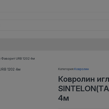
 Фаворит URB 1202 4м
Категория:
Ковролин
Ковролин иг
SINTELON(TA
4м