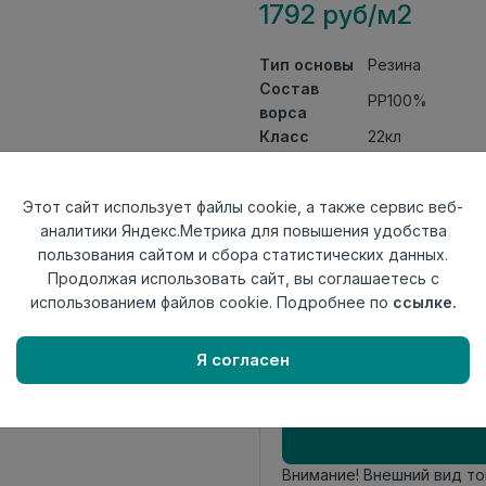
1792 руб/м2
Тип основы
Резина
Состав
PP100%
ворса
Класс
22кл
Ширина
4
рулона
Этот сайт использует файлы cookie, а также сервис веб-
Актуальность
Актуален
аналитики Яндекс.Метрика для повышения удобства
Вид
Ковролин игло
пользования сайтом и сбора статистических данных.
ковролина
Продолжая использовать сайт, вы соглашаетесь с
Страна
Сербия
использованием файлов cookie. Подробнее по
ссылке.
происхождения
Осталось
13.41 пог. м
Я согласен
Внимание! Внешний вид т