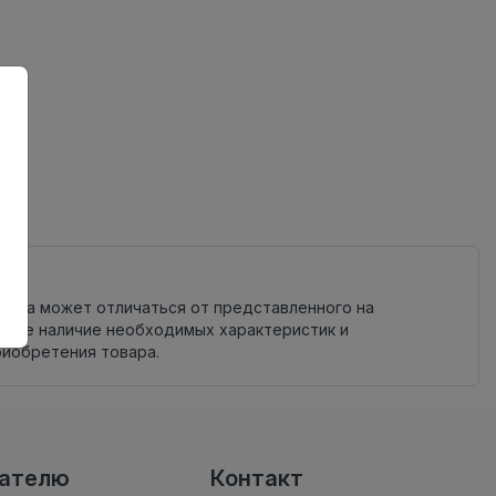
овара может отличаться от представленного на
яйте наличие необходимых характеристик и
риобретения товара.
вателю
Контакт