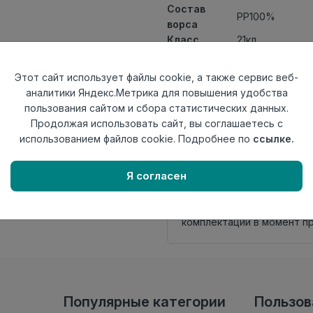
Состав
PP100%
ворса
Класс
21кл
Ширина
1,2
рулона
Этот сайт использует файлы cookie, а также сервис веб-
Актуальность
Актуален
аналитики Яндекс.Метрика для повышения удобства
Вид
пользования сайтом и сбора статистических данных.
Дорожка
ковролина
Продолжая использовать сайт, вы соглашаетесь с
Страна
использованием файлов cookie. Подробнее по
ссылке.
Китай
происхождения
Я согласен
Нет в наличии
Внимание! Внешний вид т
настоящем сайте. Провер
комплектации в момент п
Популярные категории
Пользо