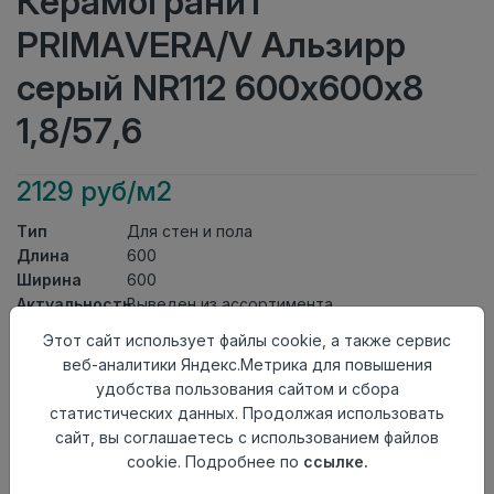
Керамогранит
PRIMAVERA/V Альзирр
серый NR112 600х600х8
1,8/57,6
2129 руб/м2
Тип
Для стен и пола
Длина
600
Ширина
600
Актуальность
Выведен из ассортимента
Товарная
Этот сайт использует файлы cookie, а также сервис
Керамогранит
группа
веб-аналитики Яндекс.Метрика для повышения
Толщина
8
удобства пользования сайтом и сбора
Поверхность
матовая
статистических данных. Продолжая использовать
Страна
сайт, вы соглашаетесь с использованием файлов
Россия
происхождения
cookie. Подробнее по
ссылке.
Номер
К12