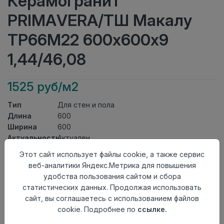
Керамогранит
PRIMAVERA/ТШ Макалу
TP66M22 600х600х9
1,44/46,08
1525 руб/м2
Тип
Для стен и пола
Длина
600
Ширина
600
Актуальность
Актуален
Товарная
Этот сайт использует файлы cookie, а также сервис
Керамогранит
группа
веб-аналитики Яндекс.Метрика для повышения
Толщина
9
удобства пользования сайтом и сбора
Поверхность
матовая
статистических данных. Продолжая использовать
Страна
сайт, вы соглашаетесь с использованием файлов
Киргизия
происхождения
cookie. Подробнее по
ссылке.
Номер
К11