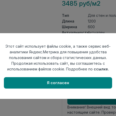
3485 руб/м2
Тип
Для стен и пол
Длина
1200
Ширина
600
Актуальность
Актуален
Товарная
Керамогранит
группа
Этот сайт использует файлы cookie, а также сервис веб-
Толщина
9
аналитики Яндекс.Метрика для повышения удобства
Поверхность
грит гранула
пользования сайтом и сбора статистических данных.
Страна
Продолжая использовать сайт, вы соглашаетесь с
Индия
происхождения
использованием файлов cookie. Подробнее по
ссылке.
Номер
К18
комплекта
Я согласен
Осталось
709 шт
Внимание! Внешний вид т
настоящем сайте. Провер