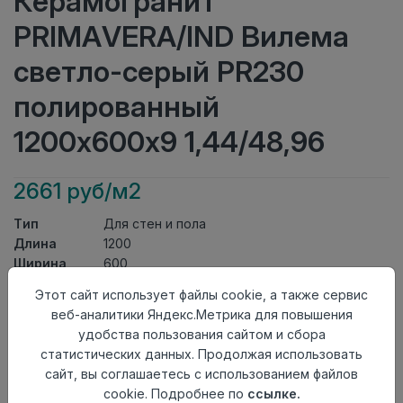
Керамогранит
PRIMAVERA/IND Вилема
светло-серый PR230
полированный
1200х600х9 1,44/48,96
2661 руб/м2
Тип
Для стен и пола
Длина
1200
Ширина
600
Актуальность
Актуален
Этот сайт использует файлы cookie, а также сервис
Товарная
Керамогранит
веб-аналитики Яндекс.Метрика для повышения
группа
удобства пользования сайтом и сбора
Толщина
9
статистических данных. Продолжая использовать
Поверхность
полированный
сайт, вы соглашаетесь с использованием файлов
Страна
Индия
cookie. Подробнее по
ссылке.
происхождения