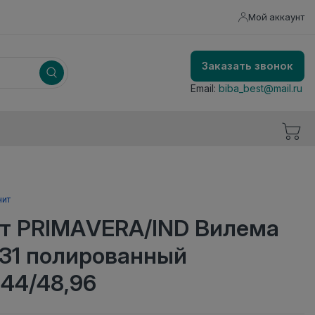
Мой аккаунт
Заказать звонок
Email:
biba_best@mail.ru
нит
т PRIMAVERA/IND Вилема
31 полированный
,44/48,96