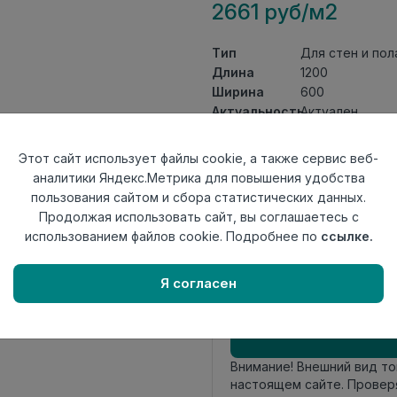
2661 руб/м2
Тип
Для стен и пол
Длина
1200
Ширина
600
Актуальность
Актуален
Товарная
Керамогранит
группа
Этот сайт использует файлы cookie, а также сервис веб-
Толщина
9
аналитики Яндекс.Метрика для повышения удобства
Поверхность
полированный
пользования сайтом и сбора статистических данных.
Страна
Продолжая использовать сайт, вы соглашаетесь с
Индия
происхождения
использованием файлов cookie. Подробнее по
ссылке.
Номер
К22
комплекта
Я согласен
Осталось
76 шт
Внимание! Внешний вид т
настоящем сайте. Провер