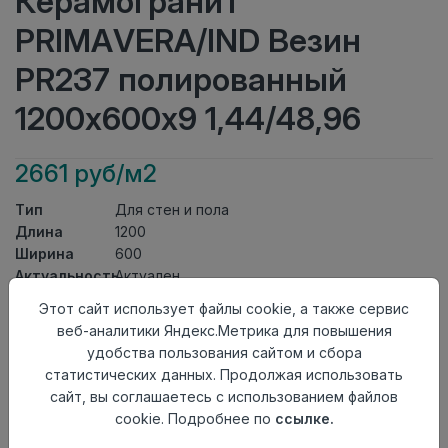
Керамогранит
PRIMAVERA/IND Везин
PR237 полированный
1200х600х9 1,44/48,96
2661 руб/м2
Тип
Для стен и пола
Длина
1200
Ширина
600
Актуальность
Актуален
Товарная
Этот сайт использует файлы cookie, а также сервис
Керамогранит
группа
веб-аналитики Яндекс.Метрика для повышения
Толщина
9
удобства пользования сайтом и сбора
Поверхность
полированный
статистических данных. Продолжая использовать
Страна
сайт, вы соглашаетесь с использованием файлов
Индия
происхождения
cookie. Подробнее по
ссылке.
Номер
К22