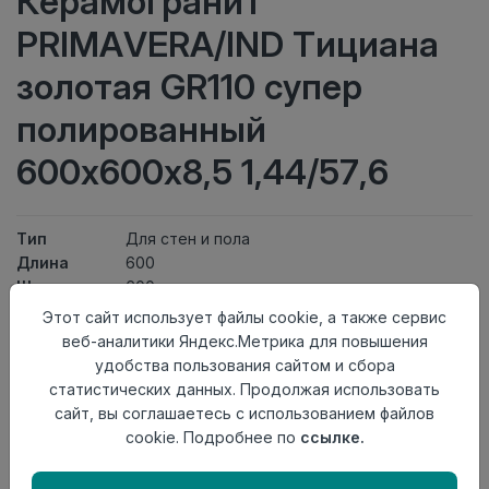
Керамогранит
PRIMAVERA/IND Тициана
золотая GR110 супер
полированный
600х600х8,5 1,44/57,6
Тип
Для стен и пола
Длина
600
Ширина
600
Актуальность
Выведен из ассортимента
Этот сайт использует файлы cookie, а также сервис
Товарная
веб-аналитики Яндекс.Метрика для повышения
Керамогранит
группа
удобства пользования сайтом и сбора
Толщина
8,5
статистических данных. Продолжая использовать
Поверхность
супер полированный
сайт, вы соглашаетесь с использованием файлов
Страна
cookie. Подробнее по
ссылке.
Индия
происхождения
Номер