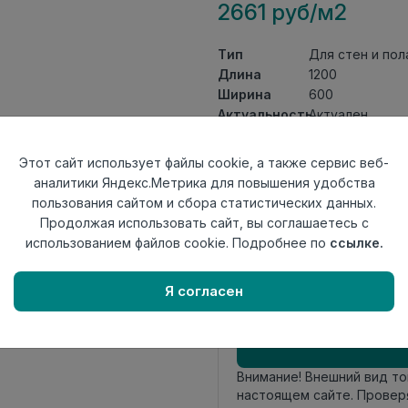
2661 руб/м2
Тип
Для стен и пол
Длина
1200
Ширина
600
Актуальность
Актуален
Товарная
Керамогранит
группа
Этот сайт использует файлы cookie, а также сервис веб-
Толщина
9
аналитики Яндекс.Метрика для повышения удобства
Поверхность
полированный
пользования сайтом и сбора статистических данных.
Страна
Продолжая использовать сайт, вы соглашаетесь с
Индия
происхождения
использованием файлов cookie. Подробнее по
ссылке.
Номер
К22
комплекта
Я согласен
Осталось
46 шт
Внимание! Внешний вид т
настоящем сайте. Провер