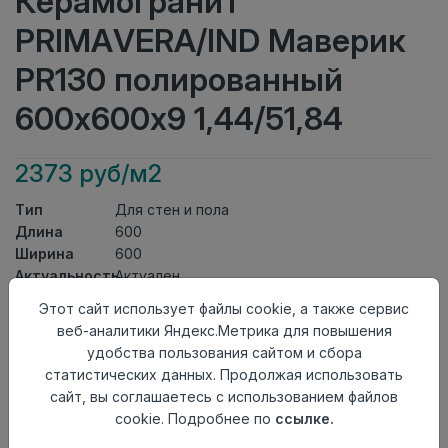
Керамогранит
PRIMAVERA/IND Маверик
PR130 полированный
600х600х9 1,44/51,84
2373 руб/м2
Тип
Для стен и пола
Длина
600
Ширина
600
Актуальность
Актуален
Товарная
Этот сайт использует файлы cookie, а также сервис
Керамогранит
группа
веб-аналитики Яндекс.Метрика для повышения
Толщина
9
удобства пользования сайтом и сбора
Поверхность
полированный
статистических данных. Продолжая использовать
Страна
сайт, вы соглашаетесь с использованием файлов
Индия
происхождения
cookie. Подробнее по
ссылке.
Номер
К4