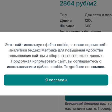
2864 руб/м2
Тип
Для стен и пол
Длина
1200
Ширина
600
Актуальность
Актуален
Товарная
Керамогранит
группа
Этот сайт использует файлы cookie, а также сервис веб-
Толщина
9
аналитики Яндекс.Метрика для повышения удобства
Поверхность
карвинг
пользования сайтом и сбора статистических данных.
Страна
Продолжая использовать сайт, вы соглашаетесь с
Индия
происхождения
использованием файлов cookie. Подробнее по
ссылке.
Номер
К1-3
комплекта
Я согласен
Осталось
110 шт
Внимание! Внешний вид т
настоящем сайте. Провер