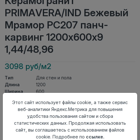
Керамогранит
PRIMAVERA/IND Бежевый
Мрамор PC207 панч-
карвинг 1200х600х9
1,44/48,96
3098 руб/м2
Тип
Для стен и пола
Длина
1200
Ширина
600
Актуальность
Актуален
Этот сайт использует файлы cookie, а также сервис
Товарная
Керамогранит
веб-аналитики Яндекс.Метрика для повышения
группа
удобства пользования сайтом и сбора
Толщина
9
статистических данных. Продолжая использовать
Поверхность
панч-карвинг
сайт, вы соглашаетесь с использованием файлов
Страна
Индия
cookie. Подробнее по
ссылке.
происхождения