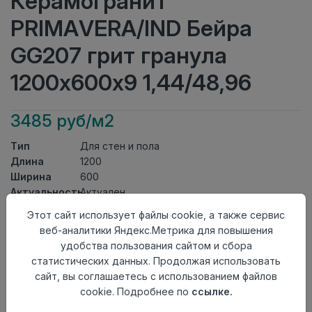
Керамогранит
PRIMAVERA/IND Бейра
GG207 грит гранула
1200х600х9 1,44/48,96
3485 руб/м2
Тип
Для стен и пола
Длина
1200
Ширина
600
Актуальность
Актуален
Товарная
Этот сайт использует файлы cookie, а также сервис
Керамогранит
группа
веб-аналитики Яндекс.Метрика для повышения
Толщина
9
удобства пользования сайтом и сбора
Поверхность
грит гранула
статистических данных. Продолжая использовать
Страна
сайт, вы соглашаетесь с использованием файлов
Индия
происхождения
cookie. Подробнее по
ссылке.
Номер
К18