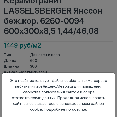
Керамогранит
LASSELSBERGER Янссон
беж.кор. 6260-0094
600х300х8,5 1,44/46,08
1449 руб/м2
Тип
Для стен и пола
Длина
600
Ширина
300
Актуальность
Актуален
Товарная
Этот сайт использует файлы cookie, а также сервис
Керамогранит
группа
веб-аналитики Яндекс.Метрика для повышения
Толщина
8,5
удобства пользования сайтом и сбора
Поверхность
матовая
статистических данных. Продолжая использовать
Страна
сайт, вы соглашаетесь с использованием файлов
Россия
происхождения
cookie. Подробнее по
ссылке.
Номер
Лесенка 30*60 №2